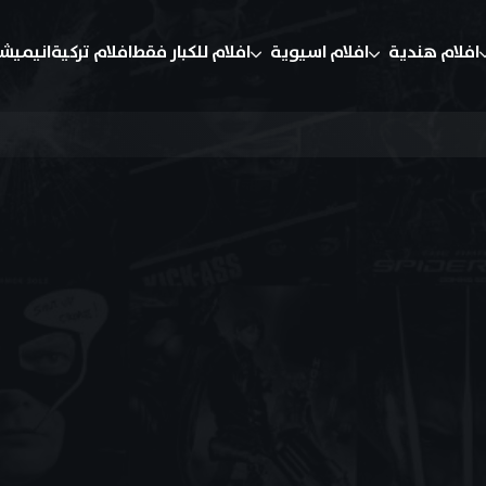
افلام هندية
افلام اسيوية
افلام للكبار فقط
افلام تركية
انيميش