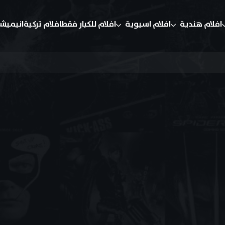
افلام هندية
افلام اسيوية
افلام للكبار فقط
افلام تركية
انيميش