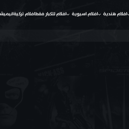
افلام هندية
افلام اسيوية
افلام للكبار فقط
افلام تركية
انيميش