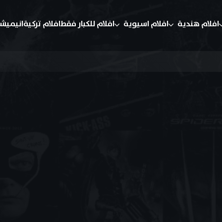
افلام هندية
افلام اسيوية
افلام للكبار فقط
افلام تركية
انيميش