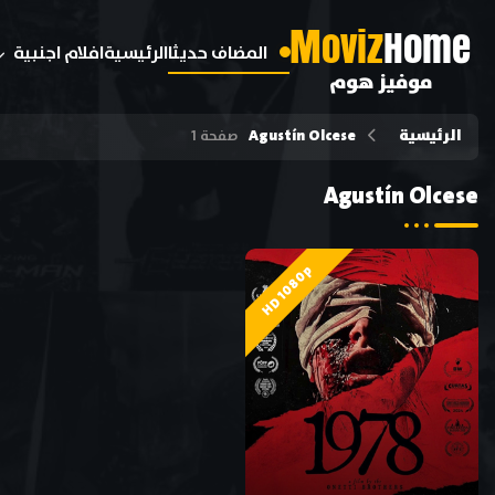
M
oviz
Home
المضاف حديثا
الرئيسية
افلام اجنبية
موفيز هوم
الرئيسية
Agustín Olcese
صفحة 1
Agustín Olcese
HD 1080p