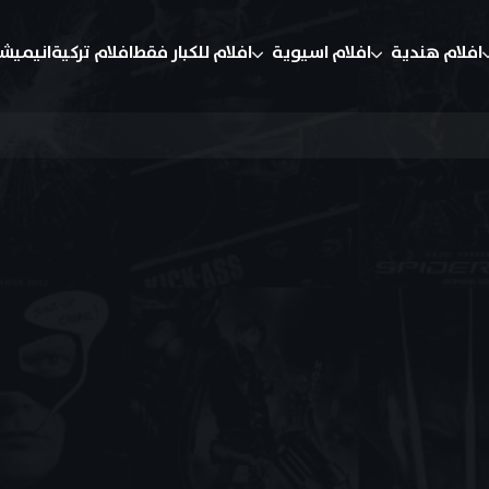
افلام هندية
افلام اسيوية
افلام للكبار فقط
افلام تركية
انيميش