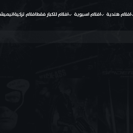
افلام هندية
افلام اسيوية
افلام للكبار فقط
افلام تركية
انيميش