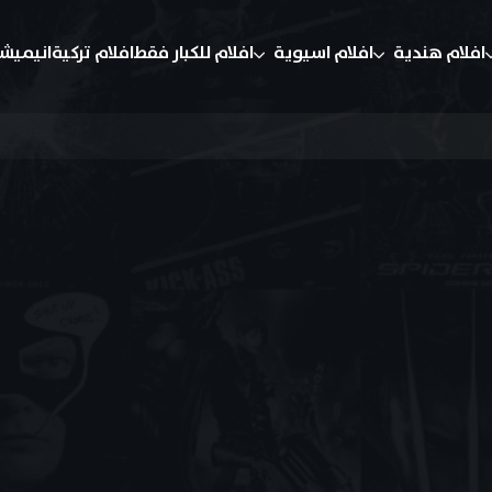
افلام هندية
افلام اسيوية
افلام للكبار فقط
افلام تركية
انيميش