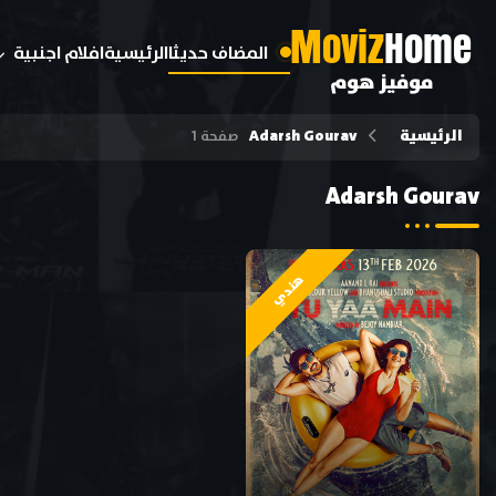
M
oviz
Home
المضاف حديثا
الرئيسية
افلام اجنبية
موفيز هوم
الرئيسية
Adarsh Gourav
صفحة 1
Adarsh Gourav
هندي