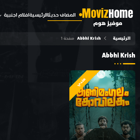
M
oviz
Home
المضاف حديثا
الرئيسية
افلام اجنبية
موفيز هوم
الرئيسية
Abbhi Krish
صفحة 1
Abbhi Krish
هندي