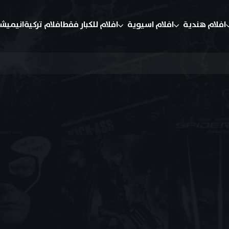
افلام هندية
افلام اسيوية
افلام للكبار فقط
افلام تركية
انيميش