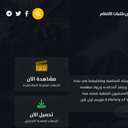
ن
طلبات الافلام
مشاهدة الان
سعيدة وهادئة مع زوجته المحامية وطفليهما في بلدة
الذهاب لصفحة المشاهدة
 ، وينقذ أصدقاءه ورواد مطعمه
 والصحفيون لتغطية قصته مما
يشعره بعدم الارتياح من تسليط الضوء عليه لمثل هذا السبب . مشاهدة فيلم تاريخ من العنف A History of Violence 2005 مترجم اون لاين
تحميل الان
الذهاب لصفحة التحميل