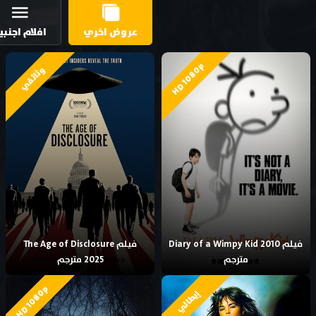
عروض اخري
افلام اجنبي
HD 1080p
وثائقي
فيلم Diary of a Wimpy Kid 2010
فيلم The Age of Disclosure
مترجم
2025 مترجم
HD 1080p
إيطالي