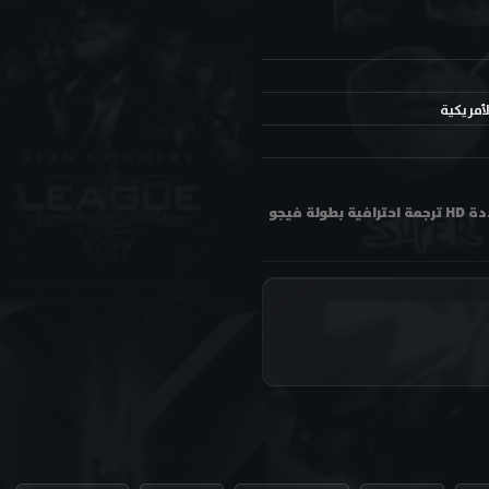
لأمريكية
مشاهدة فيلم تاريخ من العنف A History of Violence 2005 مترجم اون لاين وتحميل بجودة عالية متعددة HD ترجمة احترافية بطولة فيجو