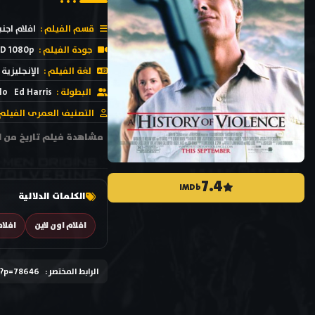
قسم الفيلم :
افلام اجنب
جودة الفيلم :
D 1080p
لغة الفيلم :
الإنجليزية
البطولة :
Ed Harris
lo
التصنيف العمرى الفيلم 
7.4
IMDb
الكلمات الدلالية
افلام اون لاين
افلا
الرابط المختصر :
/?p=78646