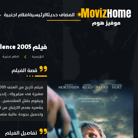
M
oviz
Home
المضاف حديثا
الرئيسية
افلام اجنبية
موفيز هوم
فيلم A History of Violence 2005 مترجم
الرئيسية
افلام اجنبية
قصة الفيلم
صغيرة فى ميلبروك ، إنديا
ويقوم بقتل المقتحمين . ت
وتحميل بجودة عالية متعددة HD ترجمة احترافية بطولة فيجو مورتينسون , ماريا بيلو
تفاصيل الفيلم