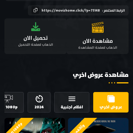
الرابط المختصر :
https://movizhome.click/?p=75148
تحميل الان
مشاهدة الان
الذهاب لصفحة التحميل
الذهاب لصفحة المشاهدة
مشاهدة عروض اخري
عروض اخري
افلام اجنبية
2024
HD 1080p
HD 1080p
وثائقي