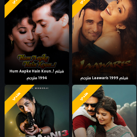
فيلم Hum Aapke Hain Koun..!
فيلم Laawaris 1999 مترجم
1994 مترجم
هندي
هندي