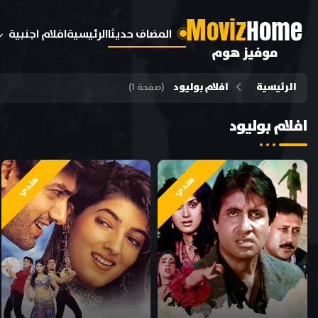
M
oviz
Home
المضاف حديثا
الرئيسية
افلام اجنبية
موفيز هوم
الرئيسية
افلام بوليود
(صفحة 1)
افلام بوليود
هندي
هندي