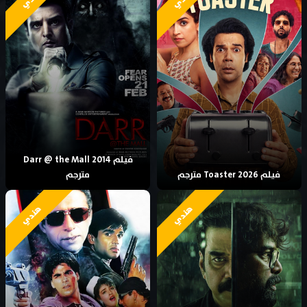
فيلم Darr @ the Mall 2014
فيلم Toaster 2026 مترجم
مترجم
هندي
هندي