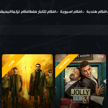
افلام هندية
افلام اسيوية
افلام للكبار فقط
افلام تركية
انيميش
HD 1080p
هندي