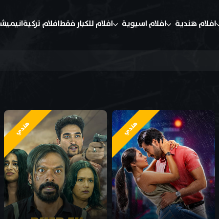
افلام هندية
افلام اسيوية
افلام للكبار فقط
افلام تركية
انيميش
هندي
هندي